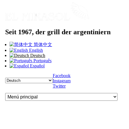
Direkt zum Inhalt
Seit 1967, der grill der argentiniern
El Mirasol
简体中文
English
Deutsch
Português
Español
Facebook
Instagram
Twitter
Menú principal