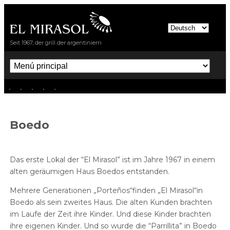
Direkt zum Inhalt
El Mirasol
Seit 1967, der grill der argentiniern
Menú principal
Boedo
Das erste Lokal der “El Mirasol” ist im Jahre 1967 in einem
alten geräumigen Haus Boedos entstanden.
Mehrere Generationen „Porteños“finden „El Mirasol“in
Boedo als sein zweites Haus. Die alten Kunden brachten
im Laufe der Zeit ihre Kinder. Und diese Kinder brachten
ihre eigenen Kinder. Und so wurde die “Parrillita” in Boedo