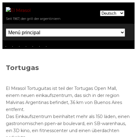
Direkt zum Inhalt
El Mirasol
Seit 1967, der grill der argentiniern
Menú principal
Tortugas
El Mirasol Tortuguitas ist teil der Tortugas Open Mall,
einem neuen einkaufszentrum, das sich in der region
Malvinas Argentinas befindet, 36 km von Buenos Aires
entfernt.
Das Einkaufszentrum beinhaltet mehr als 150 läden, einen
gastronomischen ppen-air boulevard, ein SB-warenhaus,
ein 3D kino, ein fitnesscenter und einen überdachten